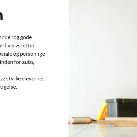
n
hænder og gode
 erhvervsrettet
ociale og personlige
nden for auto,
og styrke elevernes
tigelse.