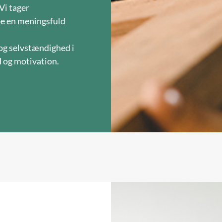
Vi tager
be en meningsfuld
 og selvstændighed i
d og motivation.