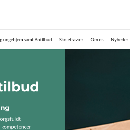
g ungehjem samt Botilbud
Skolefravær
Om os
Nyheder
tilbud
ing
sorgsfuldt
es kompetencer