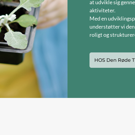
at udvikle sig genn
aktiviteter.
Med en udviklingsps
understøtter vi den
roligt og strukturer
HOS Den Røde T