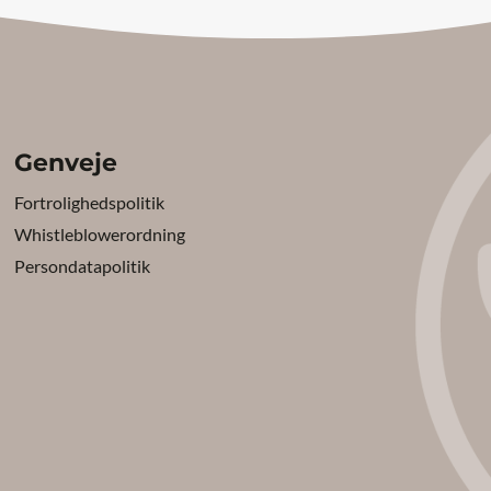
Genveje
Fortrolighedspolitik
Whistleblowerordning
Persondatapolitik