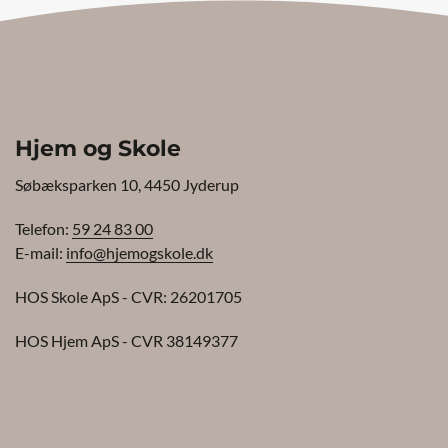
Hjem og Skole
Søbæksparken 10, 4450 Jyderup
Telefon:
59 24 83 00
E-mail:
info@hjemogskole.dk
HOS Skole ApS - CVR: 26201705
HOS Hjem ApS - CVR 38149377