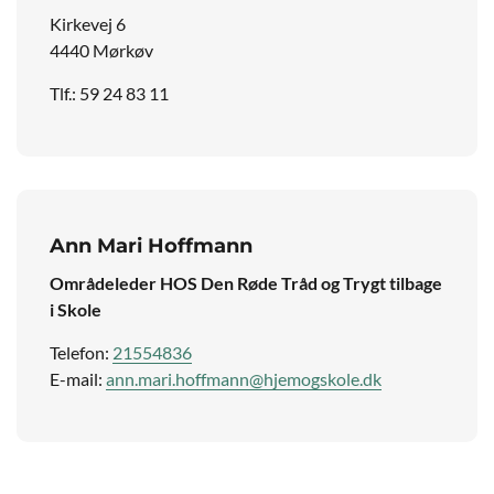
Kirkevej 6
4440 Mørkøv
Tlf.: 59 24 83 11
Ann Mari Hoffmann
Områdeleder HOS Den Røde Tråd og Trygt tilbage
i Skole
Telefon:
21554836
E-mail:
ann.mari.hoffmann@hjemogskole.dk